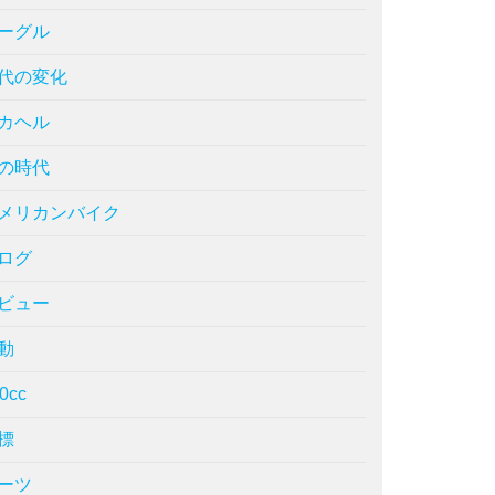
ーグル
代の変化
カヘル
の時代
メリカンバイク
ログ
ビュー
動
0cc
標
ーツ