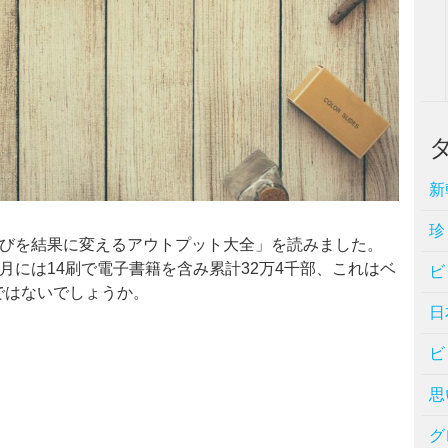
新
珍
学びを結果に変えるアウトプット大全」を読みました。
年2月には14刷で電子書籍を含み累計32万4千部、これはベ
ビ
ではないでしょうか。
日
ビ
思
グ