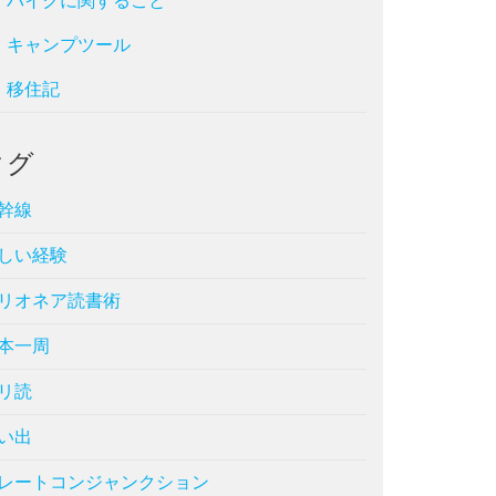
バイクに関すること
キャンプツール
移住記
タグ
幹線
しい経験
リオネア読書術
本一周
リ読
い出
レートコンジャンクション