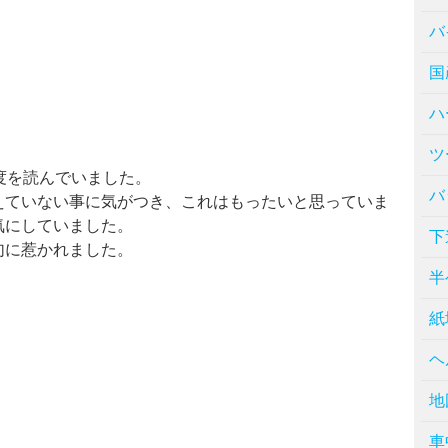
バ
国
ハ
ツ
度を読んでいました。
バ
えていない事に気がつき、これはもったいと思っていま
気にしていました。
下
句に惹かれました。
半
紙
ヘ
地
車