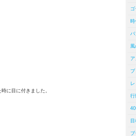
ゴ
時
バ
風
ア
ブ
レ
た時に目に付きました。
行
40
目
ブ