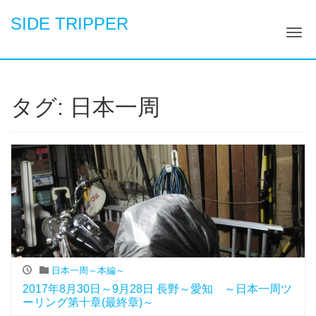
SIDE TRIPPER
ナ
タグ:
日本一周
日本一周～本編～
2017年8月30日～9月28日 長野～愛知 ～日本一周ツ
ーリング第十章(最終章)～