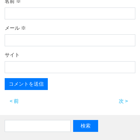
名前
※
メール
※
サイト
< 前
次 >