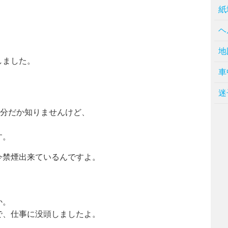
紙
ヘ
地
しました。
車
迷
0分だか知りませんけど、
す。
今禁煙出来ているんですよ。
。
か。
で、仕事に没頭しましたよ。