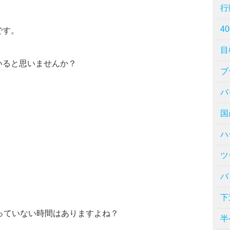
行
40
です。
目
いると思いませんか？
ブ
バ
国
ハ
ツ
バ
下
っていない時間はありますよね？
半