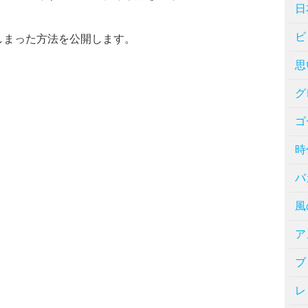
日
ビ
しまった方法を公開します。
思
グ
ゴ
時
バ
風
ア
ブ
レ