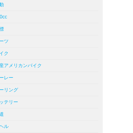
動
0cc
標
ーツ
イク
産アメリカンバイク
ーレー
ーリング
ッテリー
道
ヘル