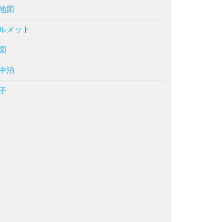
地図
ルメット
図
中泊
子