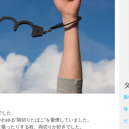
新
珍
でした。
わゆる”両切りたばこ”を愛煙していました。
ビ
て吸ったりする程、両切りが好きでした。